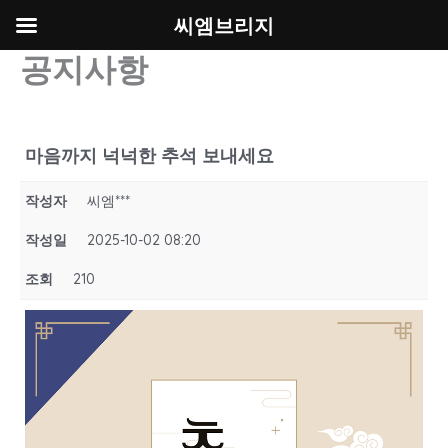
씨엠브리지
공지사항
콘
텐
츠
로
건
마음까지 넉넉한 추석 보내세요
너
뛰
작성자
씨엠***
기
작성일
2025-10-02 08:20
조회
210