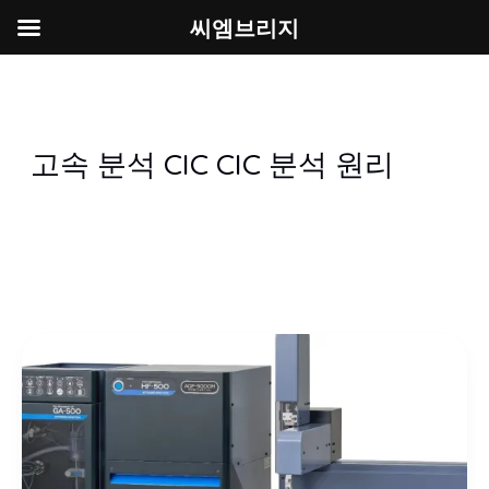
씨엠브리지
콘
텐
츠
로
고속 분석 CIC CIC 분석 원리
건
너
뛰
기