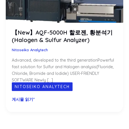
【New】AQF-5000H 할로젠, 황분석기
(Halogen & Sulfur Analyzer)
Nitoseiko Analytech
Advanced, developed to the third generationPowerful
fast solution for Sulfur and Halogen analysis(Fluoride,
Chloride, Bromide and Iodide) USER-FRIENDLY
SOFTWARE Newly […]
NITOSEIKO ANALYTECH
【New】
게시물 읽기"
AQF-
5000H
할
로