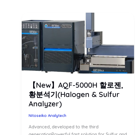
【New】AQF-5000H 할로젠,
황분석기(Halogen & Sulfur
Analyzer)
Nitoseiko Analytech
Advanced, developed to the third
generationPowerful fast solution for Sulfur and