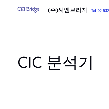
콘
(주)씨엠브리지
텐
Tel. 02-53
츠
로
건
너
뛰
기
CIC 분석기