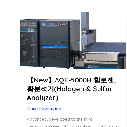
【New】AQF-5000H 할로젠,
황분석기(Halogen & Sulfur
Analyzer)
Nitoseiko Analytech
Advanced, developed to the third
generationPowerful fast solution for Sulfur and