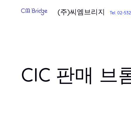
콘
(주)씨엠브리지
텐
Tel. 02-53
츠
로
건
너
뛰
기
CIC 판매 브롬